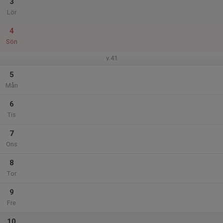
3
Lör
4
Sön
v.41
5
Mån
6
Tis
7
Ons
8
Tor
9
Fre
10