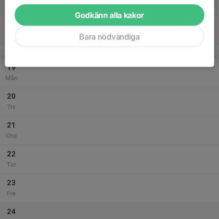
Lör
Godkänn alla kakor
18
Sön
Bara nödvändiga
v.43
19
Mån
20
Tis
21
Ons
22
Tor
23
Fre
24