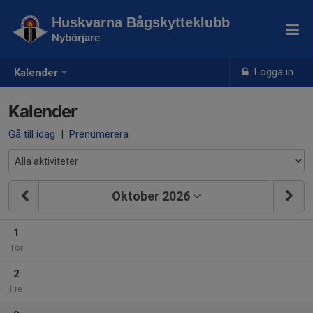
Huskvarna Bågskytteklubb
Nybörjare
Logga in
Kalender
Kalender
Gå till idag
|
Prenumerera
Oktober 2026
1
Tor
2
Fre