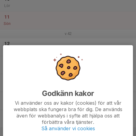
Lör
11
Sön
v.42
12
Mån
13
Tis
14
Ons
Godkänn kakor
15
Vi använder oss av kakor (cookies) för att vår
Tor
webbplats ska fungera bra för dig. De används
även för webbanalys i syfte att hjälpa oss att
16
förbättra våra tjänster.
Fre
Så använder vi cookies
17