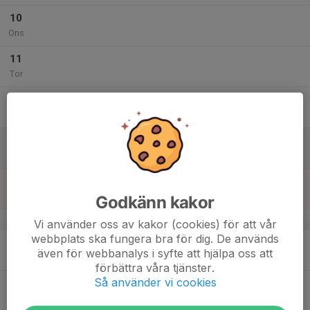
10
Ons
11
Tor
12
Fre
13
Lör
14
Sön
Godkänn kakor
v.25
Vi använder oss av kakor (cookies) för att vår
webbplats ska fungera bra för dig. De används
15
även för webbanalys i syfte att hjälpa oss att
Mån
förbättra våra tjänster.
Så använder vi cookies
16
Tis