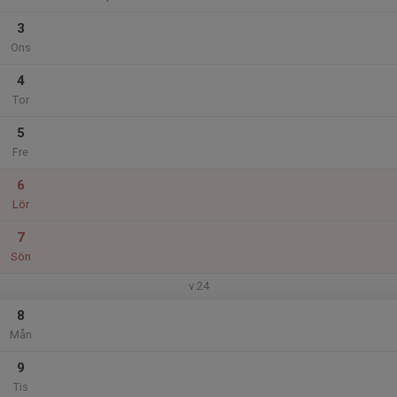
3
Ons
4
Tor
5
Fre
6
Lör
7
Sön
v.24
8
Mån
9
Tis