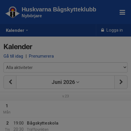
Huskvarna Bågskytteklubb
Nybörjare
Logga in
Kalender
Kalender
Gå till idag
|
Prenumerera
Juni 2026
v.23
1
Mån
2
19:00
Bågskytteskola
20:30
Tis
Träffpunkten