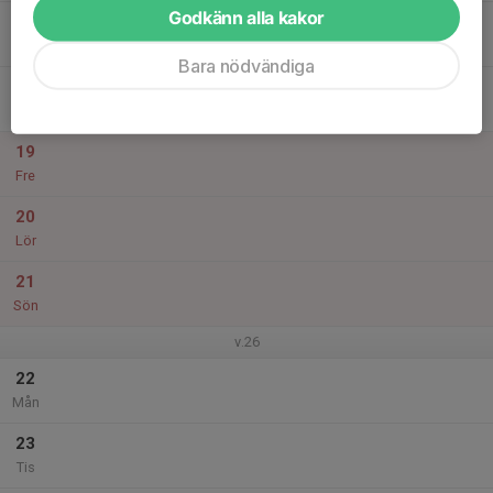
Godkänn alla kakor
17
Ons
Bara nödvändiga
18
Tor
19
Fre
20
Lör
21
Sön
v.26
22
Mån
23
Tis