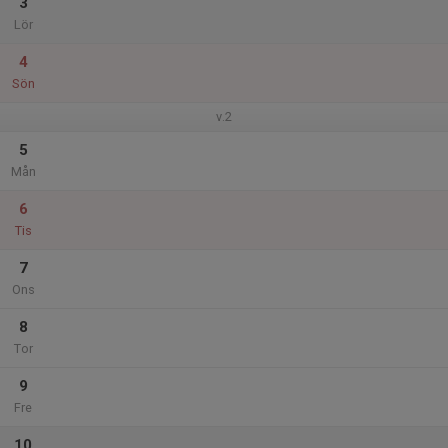
3
Lör
4
Sön
v.2
5
Mån
6
Tis
7
Ons
8
Tor
9
Fre
10