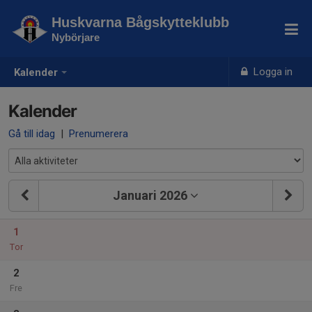
Huskvarna Bågskytteklubb
Nybörjare
Logga in
Kalender
Kalender
Gå till idag
|
Prenumerera
Januari 2026
1
Tor
2
Fre