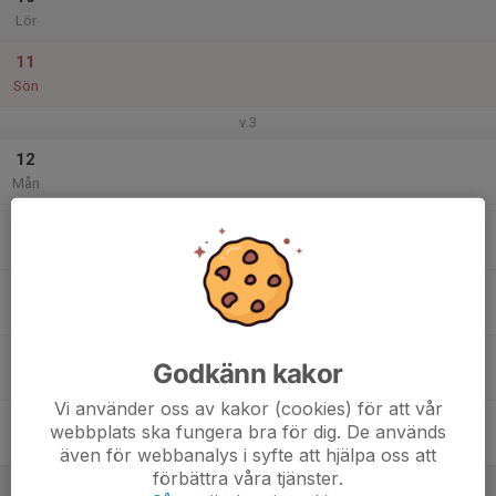
Lör
11
Sön
v.3
12
Mån
13
Tis
14
Ons
15
Godkänn kakor
Tor
Vi använder oss av kakor (cookies) för att vår
16
webbplats ska fungera bra för dig. De används
Fre
även för webbanalys i syfte att hjälpa oss att
förbättra våra tjänster.
17