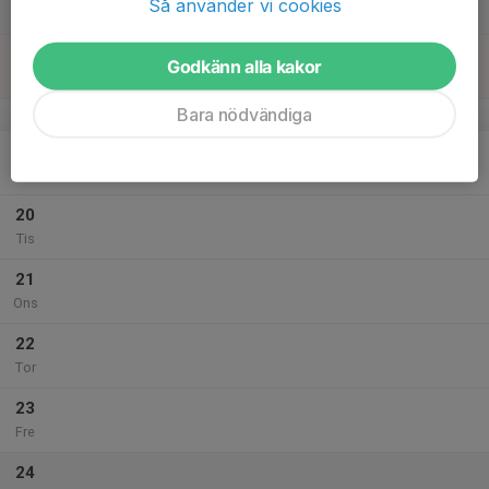
Så använder vi cookies
Lör
18
Godkänn alla kakor
Sön
Bara nödvändiga
v.4
19
Mån
20
Tis
21
Ons
22
Tor
23
Fre
24