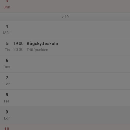
3
Sön
v.19
4
Mån
5
19:00
Bågskytteskola
20:30
Tis
Träffpunkten
6
Ons
7
Tor
8
Fre
9
Lör
10