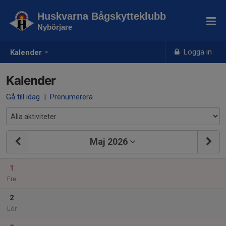
Huskvarna Bågskytteklubb
Nybörjare
Logga in
Kalender
Kalender
Gå till idag
|
Prenumerera
Maj 2026
1
Fre
2
Lör