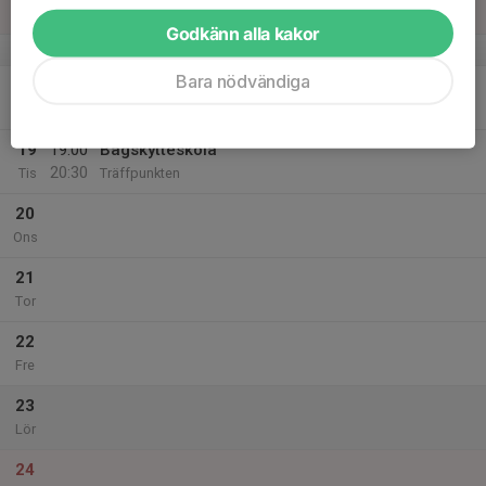
Sön
Godkänn alla kakor
v.21
Bara nödvändiga
18
Mån
19
19:00
Bågskytteskola
20:30
Tis
Träffpunkten
20
Ons
21
Tor
22
Fre
23
Lör
24