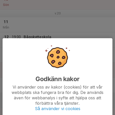
Sön
v.20
11
Mån
12
19:00
Bågskytteskola
20:30
Tis
Träffpunkten
13
Ons
14
Tor
Godkänn kakor
15
Vi använder oss av kakor (cookies) för att vår
Fre
webbplats ska fungera bra för dig. De används
även för webbanalys i syfte att hjälpa oss att
16
förbättra våra tjänster.
Lör
Så använder vi cookies
17