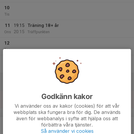
10
Tis
11
19:15
Träning 18+ år
20:15
Ons
Träffpunkten
12
Tor
13
Fre
14
Lör
Godkänn kakor
15
Sön
Vi använder oss av kakor (cookies) för att vår
webbplats ska fungera bra för dig. De används
v.12
även för webbanalys i syfte att hjälpa oss att
16
19:15
Träning 18+ år
förbättra våra tjänster.
20:15
Mån
Träffpunkten
Så använder vi cookies