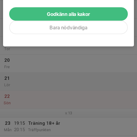
17
Tis
Godkänn alla kakor
18
19:15
Träning 18+ år
Bara nödvändiga
20:15
Ons
Träffpunkten
19
Tor
20
Fre
21
Lör
22
Sön
v.13
23
19:15
Träning 18+ år
20:15
Mån
Träffpunkten