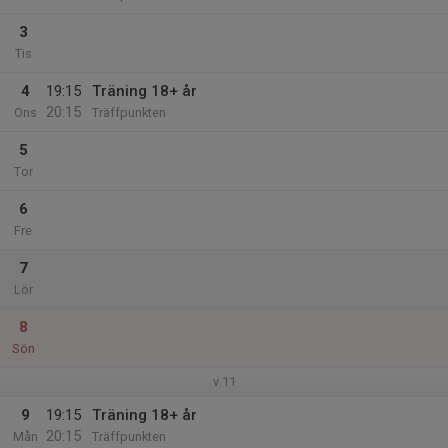
3
Tis
4
19:15
Träning 18+ år
20:15
Ons
Träffpunkten
5
Tor
6
Fre
7
Lör
8
Sön
v.11
9
19:15
Träning 18+ år
20:15
Mån
Träffpunkten