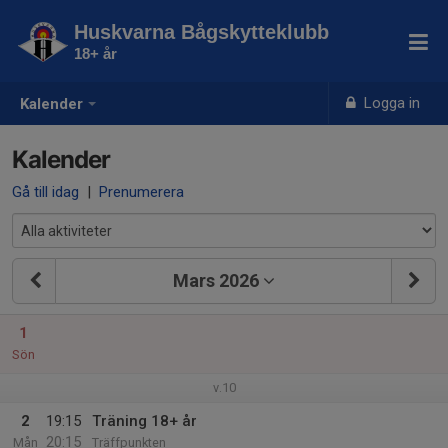
Huskvarna Bågskytteklubb
18+ år
Logga in
Kalender
Kalender
Gå till idag
|
Prenumerera
Mars 2026
1
Sön
v.10
2
19:15
Träning 18+ år
20:15
Mån
Träffpunkten