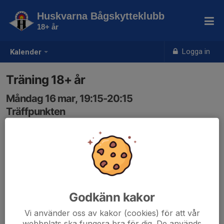
Huskvarna Bågskytteklubb
18+ år
Logga in
Kalender
Träning 18+ år
Måndag 16 mar, 19:15-20:15
Träffpunkten
Samling: 19:15
Godkänn kakor
Vi använder oss av kakor (cookies) för att vår
webbplats ska fungera bra för dig. De används