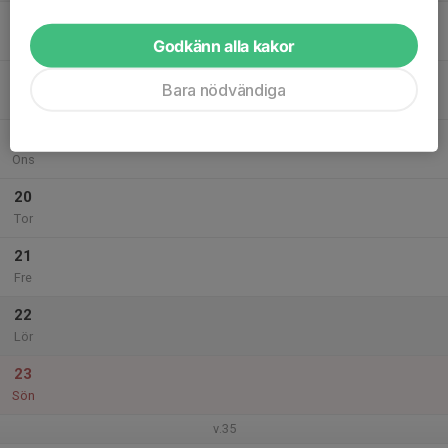
17
Mån
Godkänn alla kakor
18
Bara nödvändiga
Tis
19
Ons
20
Tor
21
Fre
22
Lör
23
Sön
v.35