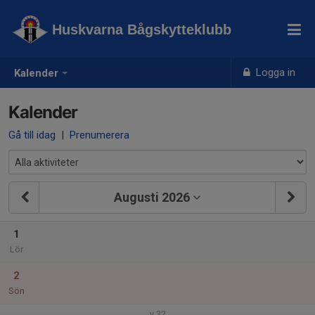
Huskvarna Bågskytteklubb
Logga in
Kalender
Kalender
Gå till idag
|
Prenumerera
Augusti 2026
1
Lör
2
Sön
v.32