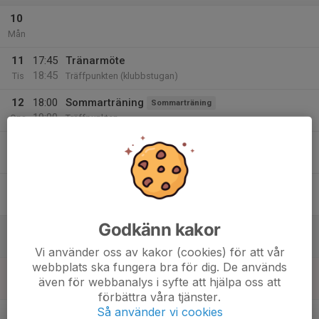
10
Mån
11
17:45
Tränarmöte
18:45
Tis
Träffpunkten (klubbstugan)
12
18:00
Sommarträning
Sommarträning
19:00
Ons
Träffpunkten
13
Tor
14
Fre
Godkänn kakor
15
10:00
SM-Armborst
15:00
Lör
Träffpunkten
Vi använder oss av kakor (cookies) för att vår
webbplats ska fungera bra för dig. De används
16
10:00
SM-Armborst
även för webbanalys i syfte att hjälpa oss att
15:00
Sön
Träffpunkten
förbättra våra tjänster.
v.34
Så använder vi cookies