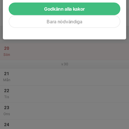
Tor
Godkänn alla kakor
18
Fre
Bara nödvändiga
19
Lör
20
Sön
v.30
21
Mån
22
Tis
23
Ons
24