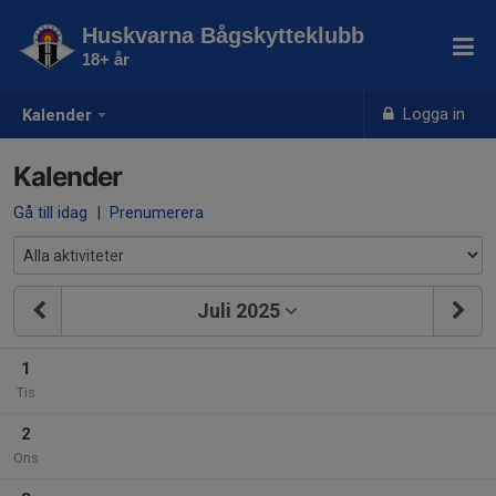
Huskvarna Bågskytteklubb
18+ år
Logga in
Kalender
Kalender
Gå till idag
|
Prenumerera
Juli 2025
1
Tis
2
Ons