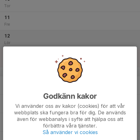
Tor
11
Fre
12
Lör
13
Sön
v.29
14
Mån
Godkänn kakor
15
Vi använder oss av kakor (cookies) för att vår
Tis
webbplats ska fungera bra för dig. De används
även för webbanalys i syfte att hjälpa oss att
16
förbättra våra tjänster.
Ons
Så använder vi cookies
17