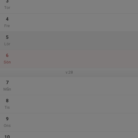
3
Tor
4
Fre
5
Lör
6
Sön
v.28
7
Mån
8
Tis
9
Ons
10