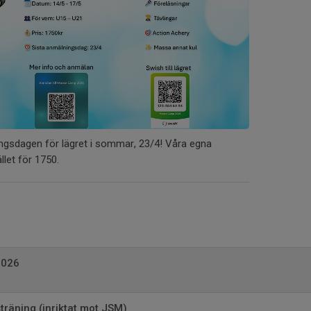
ingsdagen för lägret i sommar, 23/4! Våra egna
ället för 1750.
2026
räning (inriktat mot JSM)