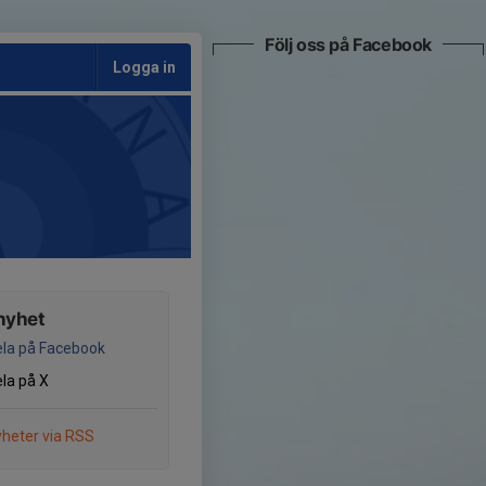
Följ oss på Facebook
Logga in
nyhet
la på Facebook
la på X
heter via RSS