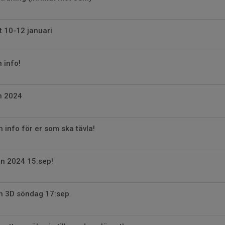
 10-12 januari
n info!
en 2024
 info för er som ska tävla!
en 2024 15:sep!
n 3D söndag 17:sep