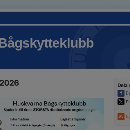
Bågskytteklubb
 2026
Dela 
De
De
Ny