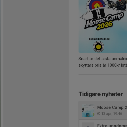
Snart är det sista anmäln
skyttars pris är 1000kr ist
Tidigare nyheter
Moose Camp 
13 apr, 19:46
Extra ungdomst