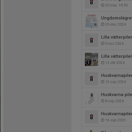
20 mar, 19:50
Ungdomslägret
29 dec 2024
Lilla vätterpile
9 nov 2024
Lilla vätterpil
12 okt 2024
Huskvarnapilen
13 sep 2024
Huskvarna pil
8 sep 2024
Huskvarnapile
16 sep 2023