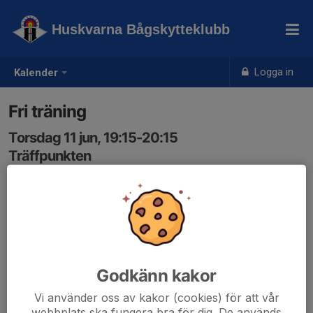
Huskvarna Bågskytteklubb
Logga in
Kalender
Fri träning
Torsdag 11 jun, 19:15-20:15
Träffpunkten
Samling: 19:15
Egen nyckel och utrustning krävs. Ingen ledare.
Godkänn kakor
Vi använder oss av kakor (cookies) för att vår
webbplats ska fungera bra för dig. De används