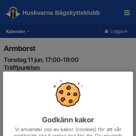
Huskvarna Bågskytteklubb
Logga in
Kalender
Armborst
Torsdag 11 jun, 17:00-19:00
Träffpunkten
Samling: 17:00
Godkänn kakor
Vi använder oss av kakor (cookies) för att vår
webbplats ska fungera bra för dig. De används