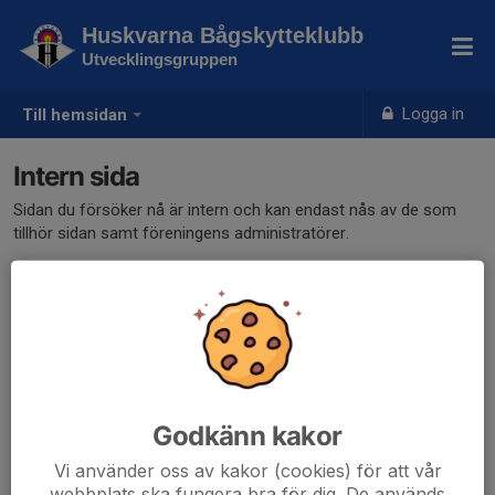
Huskvarna Bågskytteklubb
Utvecklingsgruppen
Logga in
Till hemsidan
Intern sida
Sidan du försöker nå är intern och kan endast nås av de som
tillhör sidan samt föreningens administratörer.
Klicka här för att logga in
Godkänn kakor
Vi använder oss av kakor (cookies) för att vår
webbplats ska fungera bra för dig. De används