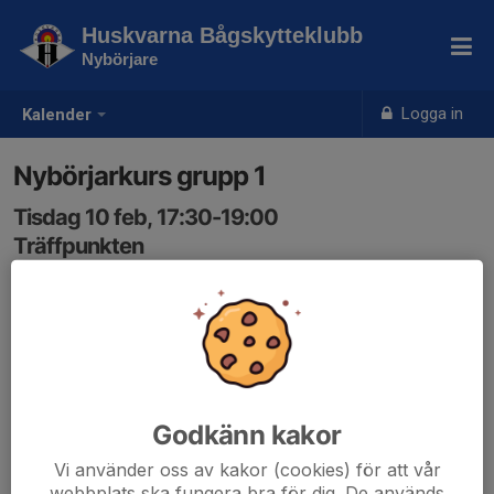
Huskvarna Bågskytteklubb
Nybörjare
Logga in
Kalender
Nybörjarkurs grupp 1
Tisdag 10 feb, 17:30-19:00
Träffpunkten
Samling: 17:30
Godkänn kakor
Vi använder oss av kakor (cookies) för att vår
webbplats ska fungera bra för dig. De används