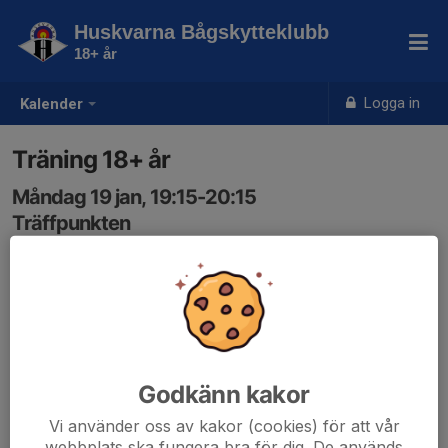
Huskvarna Bågskytteklubb
18+ år
Logga in
Kalender
Träning 18+ år
Måndag 19 jan, 19:15-20:15
Träffpunkten
Samling: 19:15
Godkänn kakor
Vi använder oss av kakor (cookies) för att vår
webbplats ska fungera bra för dig. De används