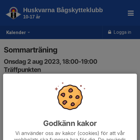
Huskvarna Bågskytteklubb
10-17 år
Logga in
Kalender
Sommarträning
Onsdag 2 aug 2023, 18:00-19:00
Träffpunkten
Samling: 18:00
Godkänn kakor
Vi använder oss av kakor (cookies) för att vår
webbplats ska fungera bra för dig. De används